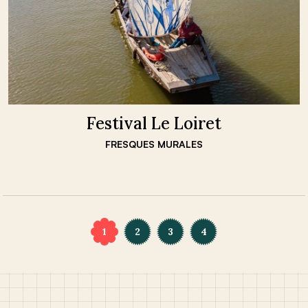
Festival Le Loiret
FRESQUES MURALES
Pagination
1
2
3
4
des
publications